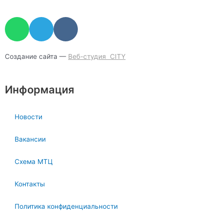
W
T
V
h
e
k
a
l
t
e
Создание сайта —
Веб-студия CITY
s
g
a
r
Информация
p
a
p
m
Новости
Вакансии
Схема МТЦ
Контакты
Политика конфиденциальности