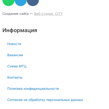
h
e
k
a
l
t
e
Создание сайта —
Веб-студия CITY
s
g
a
r
Информация
p
a
p
m
Новости
Вакансии
Схема МТЦ
Контакты
Политика конфиденциальности
Согласие на обработку персональных данных