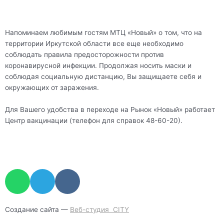
Напоминаем любимым гостям МТЦ «Новый» о том, что на
территории Иркутской области все еще необходимо
соблюдать правила предосторожности против
коронавирусной инфекции. Продолжая носить маски и
соблюдая социальную дистанцию, Вы защищаете себя и
окружающих от заражения.
Для Вашего удобства в переходе на Рынок «Новый» работает
Центр вакцинации (телефон для справок 48-60-20).
W
T
V
h
e
k
a
l
t
e
Создание сайта —
Веб-студия CITY